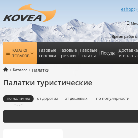
eshop@
Мно
Время работы
Газовые
Газовые
Газовые
Доставка
КАТАЛОГ
Посуда
горелки
резаки
плиты
и оплата
ТОВАРОВ
Каталог
Палатки
Палатки туристические
по наличию
от дорогих
от дешевых
по популярности