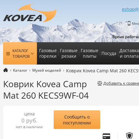
eshop@
Мно
Время работы
Газовые
Газовые
Газовые
Доставка
КАТАЛОГ
Посуда
горелки
резаки
плиты
и оплата
ТОВАРОВ
Каталог
Музей моделей
Коврик Kovea Camp Mat 260 KECS
Коврик Kovea Camp
Добавить к срав
Mat 260 KECS9WF-04
цена
Сообщить о
0 руб.
поступлении
нет в наличии