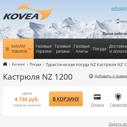
eshop@
Мно
Время работы
Газовые
Газовые
Газовые
Доставка
КАТАЛОГ
Посуда
горелки
резаки
плиты
и оплата
ТОВАРОВ
Каталог
Посуда
Туристическая посуда NZ Кастрюля NZ 1
Кастрюля NZ 1200
Добавить к срав
цена
В КОРЗИНУ
4 730 руб.
Оплата
Гарантия
товар в наличии
Задать в