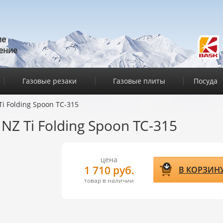
ие
ение
Газовые резаки
Газовые плиты
Посуда
i Folding Spoon TC-315
Z Ti Folding Spoon TC-315
цена
1 710 руб.
В КОРЗИН
товар в наличии