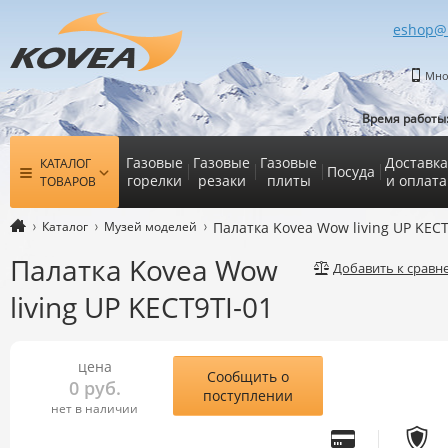
eshop@
Мно
Время работы
Газовые
Газовые
Газовые
Доставка
КАТАЛОГ
Посуда
горелки
резаки
плиты
и оплата
ТОВАРОВ
Каталог
Музей моделей
Палатка Kovea Wow living UP KECT
Палатка Kovea Wow
Добавить к срав
living UP KECT9TI-01
цена
Сообщить о
0 руб.
поступлении
нет в наличии