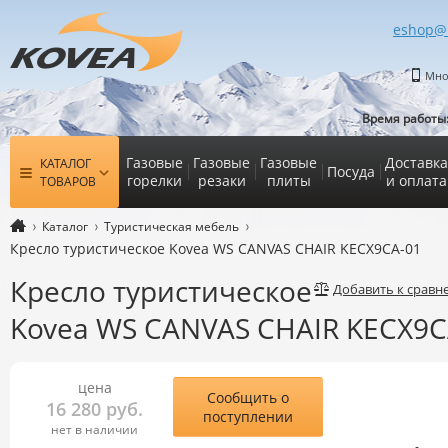
eshop@
Мно
Время работы
Газовые
Газовые
Газовые
Доставка
КАТАЛОГ
Посуда
горелки
резаки
плиты
и оплата
ТОВАРОВ
Каталог
Туристическая мебель
Кресло туристическое Kovea WS CANVAS CHAIR KECX9CA-01
Кресло туристическое
Добавить к срав
Kovea WS CANVAS CHAIR KECX9C
цена
Сообщить о
16 280 руб.
поступлении
нет в наличии