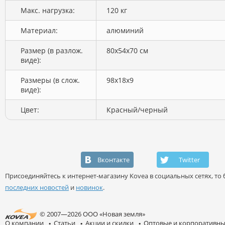
Макс. нагрузка:
120 кг
Материал:
алюминий
Размер (в разлож.
80х54х70 см
виде):
Размеры (в слож.
98х18х9
виде):
Цвет:
Красный/черный
Вконтакте
Twitter
Присоединяйтесь к интернет-магазину Kovea в социальных сетях, то б
последних новостей
и
новинок
.
© 2007—2026 ООО «Новая земля»
О компании
Статьи
Акции и скидки
Оптовые и корпоративны