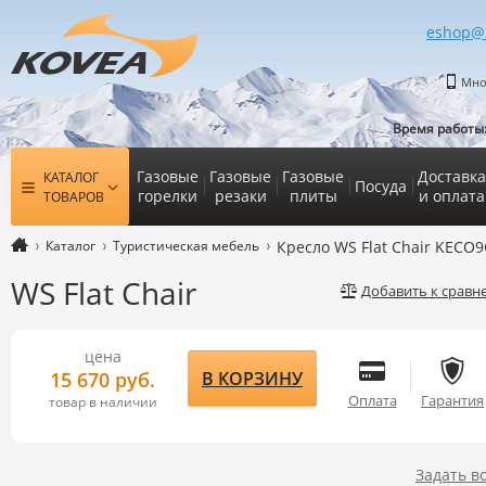
eshop@
Мно
Время работы
Газовые
Газовые
Газовые
Доставка
КАТАЛОГ
Посуда
горелки
резаки
плиты
и оплата
ТОВАРОВ
Каталог
Туристическая мебель
Кресло WS Flat Chair KECO
WS Flat Chair
Добавить к срав
цена
В КОРЗИНУ
15 670 руб.
Оплата
Гарантия
товар в наличии
Задать в