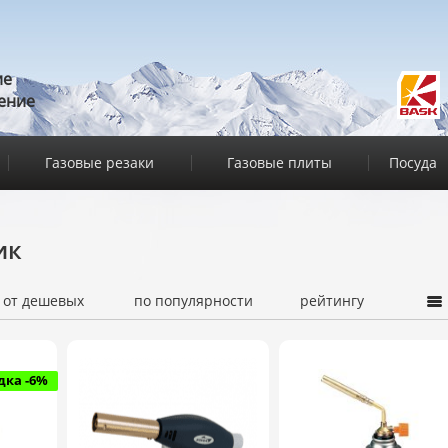
ие
ение
Газовые резаки
Газовые плиты
Посуда
ик
от дешевых
по популярности
рейтингу
дка -6%