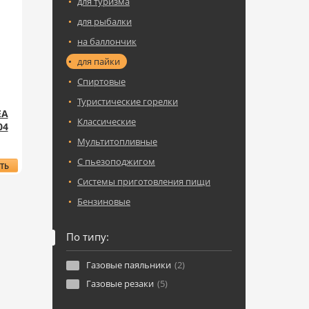
для туризма
для рыбалки
на баллончик
для пайки
Спиртовые
Туристические горелки
EA
Классические
04
Мультитопливные
С пьезоподжигом
ТЬ
ВЫЙ
Системы приготовления пищи
АК
Бензиновые
EA
ING
CH
По типу:
04
Газовые паяльники
(2)
Газовые резаки
(5)