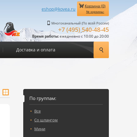
Корзина (
0
)
eshop@kovea.ru
№ корзины:
Многоканальный (По всей России)
+7 (495) 540-48-45
Время работы:
ежедневно с 10:00 до 20:00
Доставка и оплата
По группам:
Все
Со шлангом
Мини