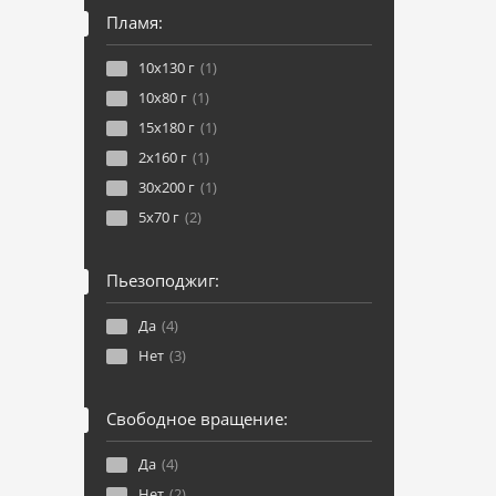
Пламя:
10x130 г
(1)
10x80 г
(1)
15x180 г
(1)
2x160 г
(1)
30x200 г
(1)
5x70 г
(2)
Пьезоподжиг:
Да
(4)
Нет
(3)
Свободное вращение:
Да
(4)
Нет
(2)