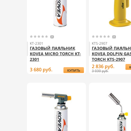
(0)
(0)
KT-2301
KTS-2907
ГАЗОВЫЙ ПАЯЛЬНИК
ГАЗОВЫЙ ПАЯЛЬ
KOVEA MICRO TORCH KT-
KOVEA DOLPIN GA
2301
TORCH KTS-2907
2 836
руб.
3 680
руб.
КУПИТЬ
3 030 руб.
Г
ГАЗОВЫЙ
П
ПАЯЛЬНИК
KOVEA
MICRO
TORCH
KT-2301
K