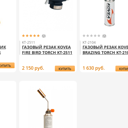
(0)
(0)
KT-2511
KT-2104
НИК
ГАЗОВЫЙ РЕЗАК KOVEA
ГАЗОВЫЙ РЕЗАК KOV
S
FIRE BIRD TORCH KT-2511
BRAZING TORCH KT-21
КУПИТЬ
2 150
руб.
1 630
руб.
КУПИТЬ
КУПИ
АЗОВЫЙ
ГАЗОВЫЙ
ГАЗО
АЯЛЬНИК
РЕЗАК
РЕЗ
KOVEA
KOVEA
KOV
DOLPIN
FIRE
BRAZ
GAS
BIRD
TOR
TORCH
TORCH
KT-21
TS-2907
KT-2511